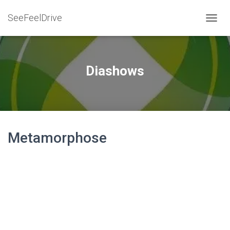
SeeFeelDrive
N
A
V
I
G
Diashows
A
T
I
O
N
U
Metamorphose
M
S
C
H
A
L
T
E
N